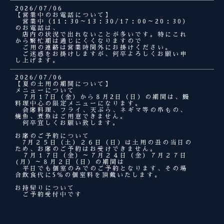
2026/07/06
【営業中のお電話について】
営業中（11：30～13：30/17：00～20：30）
のお電話は、
店内の状況で出れないことが多いです。特にこれ
から繁忙期は通じにくくなりますので
ご用の連絡は営業時間外にお掛けください。
ご迷惑をお掛けしますが、何卒よろしくお願い申
し上げます。
2026/07/06
【夏の土用の期間について】
メニューについて
７月１7日（金）から８月2日（日）の期間は、鰻
料理中心の限定メニューになります。
会席料理、フライ、天ぷら、ネギマ等の串もの、
焼魚、煮魚はご用意できません。
何卒宜しくお願い致します。
お席のご予約について
7月２５日（土）２６日（日）は土用の丑の当日の
ため、お席のご予約はお受けできません。
７月１７日（金）～７月２４日（金）７月２７日
(月）～８月２日（日）の期間は
平日でも個室のみでのご予約となります、その場
合飲食代に5％の個室料を頂戴いたします。
お持帰りについて
ご予約受付中です